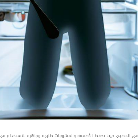
مًا في المطبخ، حيث تحفظ الأطعمة والمشروبات طازجة وجاهزة للاستخدام ف