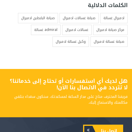
الكلمات الدلالية
ادميرال غسالة
صيانة غسالات ادميرال
صيانة البابطين ادميرال
مركز صيانة ادميرال
غسالات ادميرال
admiral غسالة
صيانة غسالة ادميرال
وكيل غسالة ادميرال
هل لديك أي استفسارات أو تحتاج إلى خدماتنا؟
لا تتردد في الاتصال بنا الآن!
فريقنا المحترف متاح على مدار الساعة لمساعدتك. سنكون سعداء بتلقي
مكالمتك والاستماع إليك.
إتصل بنا