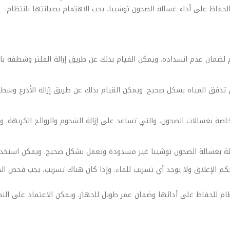
الحفاظ على أداء غسالة الصحون توشيبا، يجب الاهتمام بصيانتها بانتظام.
لضمان عدم انسداده. ويمكن القيام بذلك عن طريق إزالة الفلتر وشطفه بالما
ان تدفق المياه بشكل صحيح. ويمكن القيام بذلك عن طريق إزالة الأذرع وشطف
صة بغسالات الصحون، والتي تساعد على إزالة الشحوم والروائح الكريهة. 
صلة بغسالة الصحون توشيبا غير مسدودة وتعمل بشكل صحيح. ويمكن استخدام خ
م الإغلاق ولا يوجد أي تسريب للماء. وإذا كان هناك تسريب، يجب فحص الختم
ظام للحفاظ على أدائها وضمان عمر طويل للجهاز. ويمكن الاعتماد على النص