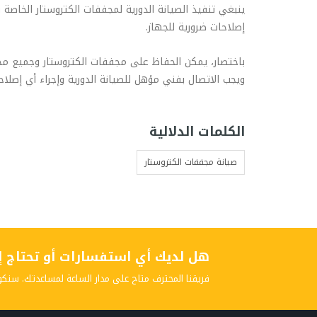
ينبغي تنفيذ الصيانة الدورية لمجففات الكتروستار الخاصة
إصلاحات ضرورية للجهاز.
باختصار، يمكن الحفاظ على مجففات الكتروستار وجميع مجففا
ويجب الاتصال بفني مؤهل للصيانة الدورية وإجراء أي إصلاح
الكلمات الدلالية
صيانة مجففات الكتروستار
هل لديك أي استفسارات أو تحتاج إلى
فريقنا المحترف متاح على مدار الساعة لمساعدتك. سنكو