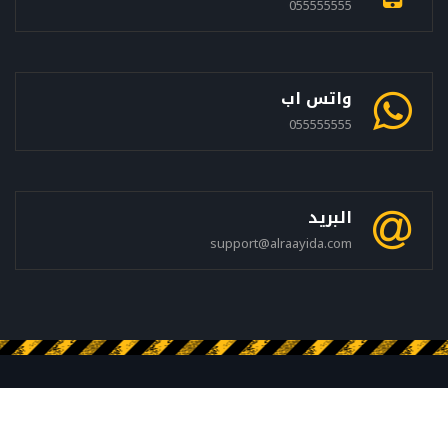
055555555
واتس اب
055555555
البريد
support@alraayida.com
جميع الحقوق محفوظه © الشركة الرائدة فى السعودية
الخصوصيه
إتصل بنا
خريطة الموقع