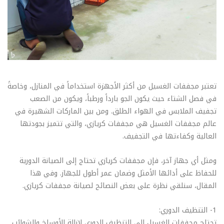
تعتبر مجففات الغسيل من أكثر الأجهزة استخداماً في المنازل، وخاصةً
في فصل الشتاء حيث يكون الجو بارداً ورطباً، ويكون من الصعب
تجفيف الملابس في الهواء الطلق. ومن بين الماركات الشهيرة في
عالم مجففات الغسيل هي مجففات كريازي، والتي تتميز بجودتها
العالية وكفاءتها في التجفيف.
ومثل أي جهاز آخر، فإن مجففات كريازي تحتاج إلى الصيانة الدورية
للحفاظ على أدائها الأمثل وضمان عمر أطول للجهاز. وفي هذا
المقال، سنلقي نظرة على بعض النصائح لصيانة مجففات كريازي.
1- التنظيف الدوري:
تحتاج مجففات الغسيل إلى التنظيف الدوري لإزالة الأوساخ والشوائب