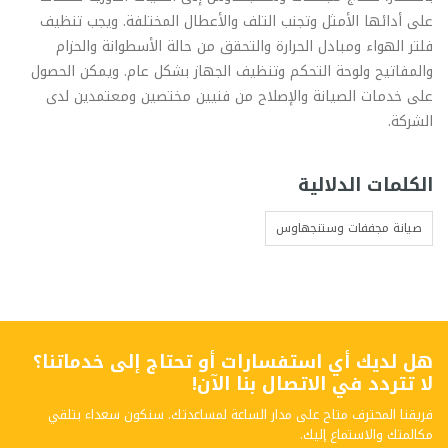
على أدائها الأمثل وتجنب التلف والأعطال المختلفة. ويجب تنظيف
فلتر الهواء ومبادل الحرارة والتحقق من حالة الأسطوانة والحزام
والمفاتيح ولوحة التحكم وتنظيف الجهاز بشكل عام. ويمكن الحصول
على خدمات الصيانة والإصلاح من فنيين مختصين ومعتمدين لدى
الشركة.
الكلمات الدلالية
صيانة مجففات وستنجهاوس
هل لديك أي استفسارات أو تحتاج إلى خدماتنا؟
لا تتردد في الاتصال بنا الآن!
فريقنا المحترف متاح على مدار الساعة لمساعدتك. سنكون سعداء بتلقي
مكالمتك والاستماع إليك.