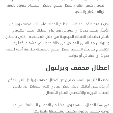
لضمان تدفق الهواء بشكل صحيح، ويمكن استخدام فرشاة ناعمة
لإزالة الغبار والشعر.
يجب تنفيذ هذه الخطوات بانتظام للحفاظ على أداء مجفف ويرلبول
الأمثل وتجنب حدوث أي مشاكل تؤثر على عملها. ويجب الاهتمام
باتباع تعليمات الصيانة الموجودة في دليل المستخدم الخاص بالجهاز،
والتواصل مع الفني المختص في حالة حدوث أي مشكلة. كما يجب
الاهتمام بتوصيل المجفف بشكل صحيح وتشغيله بطريقة آمنة لتجنب
حدوث أي مشاكل أو حوادث.
اعطال مجفف ويرلبول
تحدث الكثير من المستخدمين عن أعطال مجفف ويرلبول التي يمكن
أن تؤثر على أدائها، ولكن يمكن تفادي هذه المشاكل عن طريق
الصيانة الدورية والتشخيص المبكر للأعطال.
في هذا المقال، سنستعرض بعضًا من الأعطال الشائعة التي قد
تواجه مجفف ويرلبول وكيفية تشخيصها وإصلاحها: