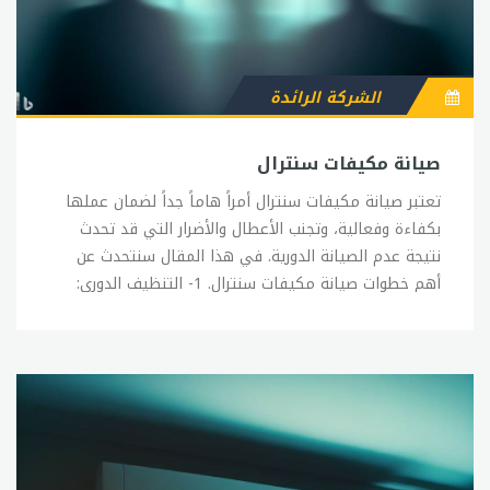
الشركة الرائدة
صيانة مكيفات سنترال
تعتبر صيانة مكيفات سنترال أمراً هاماً جداً لضمان عملها
بكفاءة وفعالية، وتجنب الأعطال والأضرار التي قد تحدث
نتيجة عدم الصيانة الدورية. في هذا المقال سنتحدث عن
أهم خطوات صيانة مكيفات سنترال. 1- التنظيف الدوري:
يجب تنظيف فلاتر الهواء بانتظام، حيث تجمع الفلاتر الغبار
والشوائب الموجودة في الهواء. إذا لم يتم تنظيف الفلاتر
بانتظام، فقد يؤدي ذلك إلى تدفق هواء ضعيف وتراكم
الأتربة داخل المكيف، مما يؤدي إلى انخفاض كفاءة المكيف
وزيادة استهلاك الطاقة. 2- الفحص الدوري: يجب إجراء فحص
دوري للمكيف من قبل فني مختص للتأكد من سلامة جميع
الأجزاء والمكونات، بما في ذلك الضاغط والمبادل الحراري