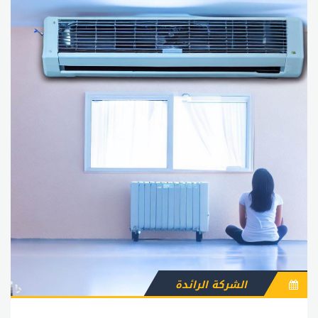
الفرد، فيجب عليه الاعتماد على شركة صيانة محترفة
خلال الوكلاء المعتمدين، والذين يتمتعون بالخبرة والاحترافية
في تقديم خدمات الصيانة بجودة عالية وبأسعار
وموثوقة لإجراء الصيانة الدورية والتأكد من سلامة وفعالية
التكييف.
تنافسية.خدمة عملاء تكييف تورنيدوتكييفات تورنيدو هي
إحدى الماركات الرائدة في عالم التكييف والتبريد، وتتميز
بالجودة العالية والأداء الممتاز. وتهتم تورنيدو بتقديم خدمة
عملاء متميزة لتلبية احتياجات العملاء وتوفير الدعم الفني
اللازم لهم. في هذا المقال، سنتحدث عن خدمة عملاء
تكييف تورنيدو ومميزاتها. خدمة عملاء تكييف تورنيدو توفر
خدمة عملاء تكييف تورنيدو الدعم الفني والمساعدة اللازمة
للعملاء في حل المشكلات التي يواجهونها مع تكييفاتهم،
وذلك من خلال الاتصال المباشر بالخط الساخن لخدمة
العملاء، أو عبر البريد الإلكتروني، أو من خلال الموقع
الإلكتروني للشركة. مميزات خدمة عملاء تكييف تورنيدو 1-
توفر الدعم الفني المتميز: يتم توفير الدعم الفني المتميز
للعملاء من خلال فريق متخصص يتميز بالخبرة والكفاءة في
حل المشكلات التي يواجهها العملاء. 2- الاستجابة السريعة:
الشركة الرائدة
تتميز خدمة عملاء تكييف تورنيدو بالاستجابة السريعة
والفورية لمتطلبات العملاء، وذلك لتلبية احتياجاتهم وحل