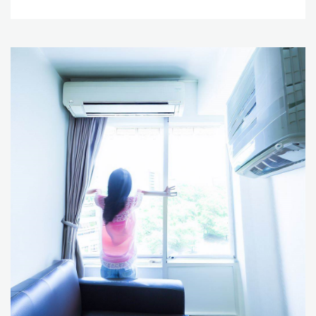
يجب الحرص على الصيانة الدورية للمكيف وتنظيفه وتغيير
الفلاتر بانتظام للحفاظ على عمله الفعال والحد من حدوث
المشاكل في المستقبل. كما يجب الحرص على اختيار شركة
صيانة محترفة وموثوقة لتصليح مكيف الهواء السنترال
للحصول على الخدمة الأمثل والجودة العالية. وفي النهاية،
يمكن القول بأن تصليح مكيف الهواء السنترال يتطلب فني
صيانة مؤهل من sitename ومتخصص، والتحقق من
الأعطال وإصلاحها باستخدام التقنيات والأدوات المناسبة.
ويجب الحرص على الصيانة الدورية للمكيف للحفاظ على
عمله الفعال والحد من حدوث المشاكل في
المستقبل.تصليح تكييف سنتراليعد تكييف الهواء السنترال
من أهم الأجهزة المنزلية والتجارية التي تحتاج إلى صيانة
دورية وتصليح عند الحاجة للحفاظ على كفاءته وعمله
الفعال. في هذا المقال، سنتحدث عن عملية تصليح تكييف
الهواء السنترال. أولاً، يجب التحقق من أي أعطال يمكن أن
تعيق عمل التكييف. يمكن ذلك عن طريق فحص الفلاتر
والتأكد من نظافتها، وفحص المروحة والتأكد من سلامتها،
وفحص الضاغط والمكثف والمبخر والتأكد من عدم وجود