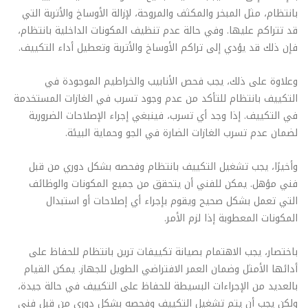
بانتظام، مثل المبخر والمكثف والمروحة، لإزالة الأوساخ والأتربة التي
قد تتراكم عليها. وفي حالة عدم تنظيف المكونات الداخلية بانتظام،
فإن ذلك قد يؤدي إلى تراكم الأوساخ والأتربة وتعطيل أداء التكييف.
وعلاوة على ذلك، يجب فحص الأنابيب والخراطيم الموجودة في
التكييف بانتظام للتأكد من عدم وجود تسرب في الغازات المستخدمة
في التكييف. إذا وجد أي تسرب، فينبغي إجراء الإصلاحات الضرورية
لضمان عدم تسرب الغازات الضارة في الجو وحماية البيئة.
وأخيرًا، يجب تشغيل التكييف بانتظام وفحصه بشكل دوري من قبل
فني مؤهل. يمكن للفني أن يتحقق من جميع المكونات والوظائف
التي تعمل بشكل صحيح ويقوم بإجراء أي إصلاحات أو استبدال
المكونات المعطوبة إذا لزم الأمر.
باختصار، يجب الاهتمام بصيانة تكييفات ترين بانتظام للحفاظ على
أدائها الأمثل وضمان العمر الافتراضي الطويل للجهاز. يمكن القيام
بالعديد من الإجراءات البسيطة للحفاظ على التكييف في حالة جيدة،
ولكن يجب أن يتم تشغيل التكييف وفحصه بشكل دوري من قبل فني