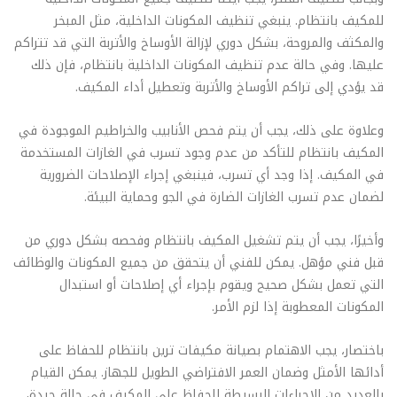
للمكيف بانتظام. ينبغي تنظيف المكونات الداخلية، مثل المبخر
والمكثف والمروحة، بشكل دوري لإزالة الأوساخ والأتربة التي قد تتراكم
عليها. وفي حالة عدم تنظيف المكونات الداخلية بانتظام، فإن ذلك
قد يؤدي إلى تراكم الأوساخ والأتربة وتعطيل أداء المكيف.
وعلاوة على ذلك، يجب أن يتم فحص الأنابيب والخراطيم الموجودة في
المكيف بانتظام للتأكد من عدم وجود تسرب في الغازات المستخدمة
في المكيف. إذا وجد أي تسرب، فينبغي إجراء الإصلاحات الضرورية
لضمان عدم تسرب الغازات الضارة في الجو وحماية البيئة.
وأخيرًا، يجب أن يتم تشغيل المكيف بانتظام وفحصه بشكل دوري من
قبل فني مؤهل. يمكن للفني أن يتحقق من جميع المكونات والوظائف
التي تعمل بشكل صحيح ويقوم بإجراء أي إصلاحات أو استبدال
المكونات المعطوبة إذا لزم الأمر.
باختصار، يجب الاهتمام بصيانة مكيفات ترين بانتظام للحفاظ على
أدائها الأمثل وضمان العمر الافتراضي الطويل للجهاز. يمكن القيام
بالعديد من الإجراءات البسيطة للحفاظ على المكيف في حالة جيدة،