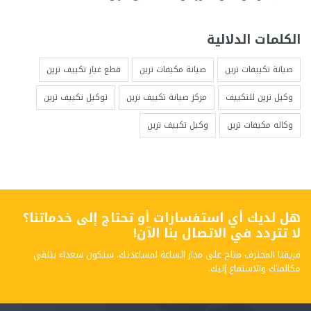
الكلمات الدلالية
صيانة تكييفات ترين
صيانة مكيفات ترين
قطع غيار تكييف ترين
وكيل ترين للتكييف
مركز صيانة تكييف ترين
توكيل تكييف ترين
وكاله مكيفات ترين
وكيل تكييف ترين
هل لديك أي استفسارات أو تحتاج إلى خدماتنا؟
لا تتردد في الاتصال بنا الآن!
فريقنا المحترف متاح على مدار الساعة لمساعدتك. سنكون سعداء بتلقي
مكالمتك والاستماع إليك.