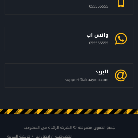
055555555
واتس اب
055555555
البريد
support@alraayida.com
جميع الحقوق محفوظه © الشركة الرائدة فى السعودية
الخصوصيه
إتصل بنا
خريطة الموقع