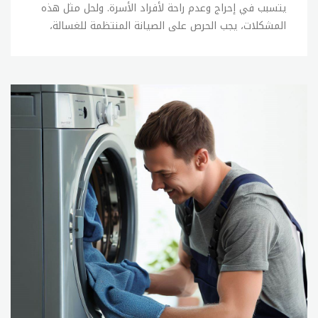
يتسبب في إحراج وعدم راحة لأفراد الأسرة. ولحل مثل هذه
المشكلات، يجب الحرص على الصيانة المنتظمة للغسالة،
كما يجب الحفاظ على العناية بها وعدم التعرض للصدمات
أو الاحتكاكات الزائدة. وفي حالة وجود أي عطل في
الغسالة، يمكن القيام ببعض الإصلاحات البسيطة بنفسك،
ولكن في حالة عدم القدرة على إصلاح المشكلة، يجب
الاتصال ب sitename. الإصلاحات البسيطة التي يمكن
القيام بها بنفسك في حالة وجود أعطال بسيطة في
الغسالة تشمل: 1- فحص خراطيم المياه والتأكد من عدم
وجود تسربات أو تلف فيها. 2- فحص الفلاتر وتنظيفها
بانتظام. 3- فحص وتنظيف جهاز الصرف الصحي. 4- فحص
وتنظيف الأجزاء الداخلية للغسالة. 5- فحص الأسلاك
الكهربائية والتأكد من سلامتها. وفي حالة عدم القدرة
على إصلاح المشكلة بنفسك، يجب الاتصال ب sitename
لإصلاح الأعطال بشكل صحيح ودقيق. ويمكنك الاتصال
بخدمة العملاء للحصول على المساعدة في العثور على خبير
صيانة مؤهل. تصليح غسالات تعتبر صيانة الغسالات من
الخدمات الأساسية التي تقدمها sitename للأفراد