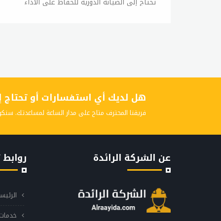
تحتاج إلى الصيانة الدورية للحفاظ على الأداء
الجيد وتجنب حدوث المشاكل. إذا كنت تريد الحفاظ
على غسالة جي إم سي بحالة جيدة، فمن المهم
الاهتمام بصيانتها بانتظام. ويمكن للعديد من
المشاكل الشائعة التي تواجه غسالات جي إم سي
أن تحل بنفسك، ولكن في بعض الحالات، قد تحتاج
إلى الحصول على خدمات صيانة فنية. أولاً وقبل
كل شيء، يجب تنظيف الغسالة بشكلٍ دوري. يجب
هل لديك أي استفسارات أو تحتاج إلى
تنظيف الباب والجزء الداخلي من الغسالة بشكلٍ
دوري باستخدام الماء والصابون اللطيف. كما يجب
فريقنا المحترف متاح على مدار الساعة لمساعدتك. سنكو
تنظيف درج الصابون وفلاتر الماء بانتظام للحفاظ
على أداء الغسالة العالي. ويجب أيضًا التحقق من
الأنابيب والخراطيم الموصلة للماء بانتظام،
عن الشركة الرائدة
روابط 
وتحديثها إذا كانت تشير إلى أي علامات على
التلف أو الشروخ. كما يجب فحص الحزام المطاطي
بانتظام واستبداله إذا كان يبدو متعبًا أو تالفًا.
الرئيس
يجب أيضًا فحص الفلاتر والأنابيب الموصلة للماء
وتنظيفها وتغييرها بشكلٍ دوري، لأن الماء الذي
خدمات 