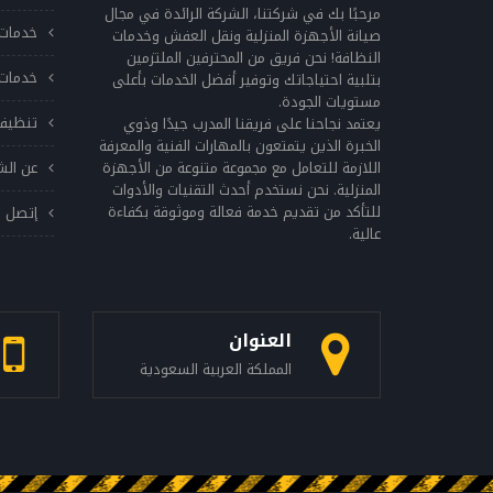
يحتوي على الشوائب والأوساخ قد يؤثر على أداء
مرحبًا بك في شركتنا، الشركة الرائدة في مجال
خدمات 
الغسالة. وإذا كنت تواجه مشكلة مع غسالتك،
صيانة الأجهزة المنزلية ونقل العفش وخدمات
النظافة! نحن فريق من المحترفين الملتزمين
فمن الضروري الاتصال بفني صيانة مؤهل من
خدمات 
بتلبية احتياجاتك وتوفير أفضل الخدمات بأعلى
sitename لإجراء الإصلاحات اللازمة. ويجب الحرص
مستويات الجودة.
على استخدام قطع الغيار الأصلية فقط لتجنب
تنظيف
يعتمد نجاحنا على فريقنا المدرب جيدًا وذوي
التعرض للمشاكل في المستقبل. ويجب أن تتم
الخبرة الذين يتمتعون بالمهارات الفنية والمعرفة
اللازمة للتعامل مع مجموعة متنوعة من الأجهزة
عن الش
صيانة الغسالة بانتظام، وفحصها بشكل دوري
المنزلية. نحن نستخدم أحدث التقنيات والأدوات
لضمان أنها تعمل بشكلٍ صحيح. وعند القيام بأي
للتأكد من تقديم خدمة فعالة وموثوقة بكفاءة
إتصل ب
إصلاحات أو صيانة، يجب اتباع تعليمات الشركة
عالية.
المصنعة بعناية لتجنب التلف الناتج عن الخطأ
البشري. بشكل عام، تحافظ صيانة غسالة جي إم
سي بانتظام على أداء الغسالة العالي، وتحافظ
على عمر الغسالة الطويل. لذلك، يجب تخصيص
العنوان
بعض الوقت للعناية بغسالتك، وذلك بتنظيفها
المملكة العربية السعودية
بشكلٍ دوري وفحصها بانتظام. اعطال غسالة جي
ام سي تواجه غسالات جي إم سي بعض المشاكل
الشائعة التي قد تؤثر على أدائها. وفيما يلي
بعض الأعطال الشائعة في غسالات جي إم سي