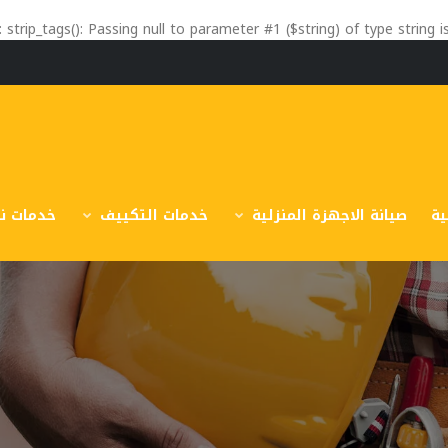
: strip_tags(): Passing null to parameter #1 ($string) of type string 
ية
صيانة الاجهزة المنزلية
خدمات التكييف
خدمات نق