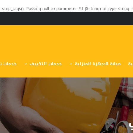
: strip_tags(): Passing null to parameter #1 ($string) of type string 
ية
صيانة الاجهزة المنزلية
خدمات التكييف
خدمات نق