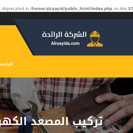
is deprecated in
/home/alraayid/public_html/index.php
on line
57
الرئيس
تركيب المصعد الكهر