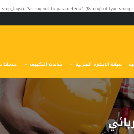
: strip_tags(): Passing null to parameter #1 ($string) of type string 
ية
صيانة الاجهزة المنزلية
خدمات التكييف
خدمات نق
بائي