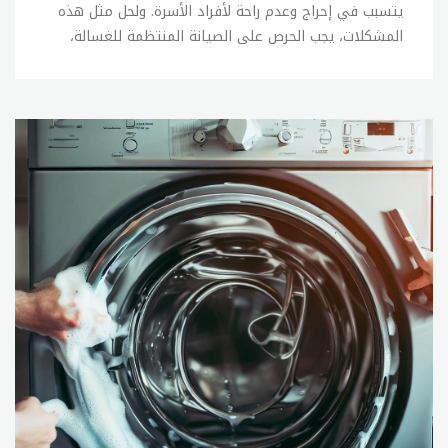
يتسبب في إحراج وعدم راحة لأفراد الأسرة. ولحل مثل هذه
المشكلات، يجب الحرص على الصيانة المنتظمة للغسالة،
كما يجب الحفاظ على العناية بها وعدم التعرض للصدمات
أو الاحتكاكات الزائدة. وفي حالة وجود أي عطل في
الغسالة، يمكن القيام ببعض الإصلاحات البسيطة بنفسك،
ولكن في حالة عدم القدرة على إصلاح المشكلة، يجب
الاتصال ب sitename. الإصلاحات البسيطة التي يمكن
القيام بها بنفسك في حالة وجود أعطال بسيطة في
الغسالة تشمل: 1- فحص خراطيم المياه والتأكد من عدم
وجود تسربات أو تلف فيها. 2- فحص الفلاتر وتنظيفها
بانتظام. 3- فحص وتنظيف جهاز الصرف الصحي. 4- فحص
وتنظيف الأجزاء الداخلية للغسالة. 5- فحص الأسلاك
الكهربائية والتأكد من سلامتها. وفي حالة عدم القدرة
على إصلاح المشكلة بنفسك، يجب الاتصال ب sitename
لإصلاح الأعطال بشكل صحيح ودقيق. ويمكنك الاتصال
بخدمة العملاء للحصول على المساعدة في العثور على خبير
صيانة مؤهل. تصليح غسالات تعتبر صيانة الغسالات من
الخدمات الأساسية التي تقدمها sitename للأفراد