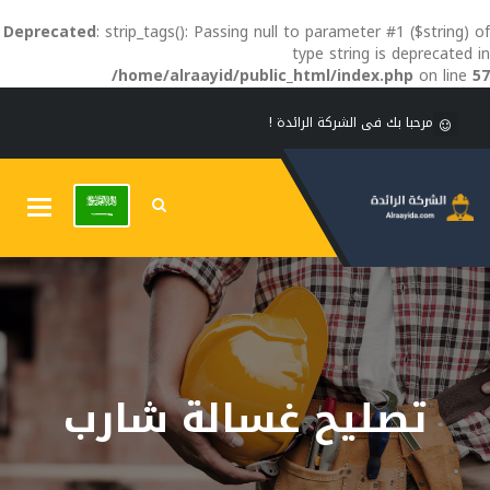
Deprecated
: strip_tags(): Passing null to parameter #1 ($string) of
type string is deprecated in
/home/alraayid/public_html/index.php
on line
57
مرحبا بك فى الشركة الرائدة !
Toggle
gation
تصليح غسالة شارب