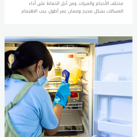
مختلف الأحجام والميزات. ومن أجل الحفاظ على أداء
الغسالات بشكلٍ صحيحٍ وضمان عمرٍ أطول، يجب الاهتمام
بالصيانة الدورية للغسالة، سنتحدث عن صيانة غسالات بوش
والإجراءات اللازمة للحفاظ على أداء الغسالة بشكلٍ مثالي.
1- التنظيف الدوري: يجب تنظيف الغسالة بشكلٍ دوري لإزالة
الأوساخ والرواسب المتراكمة، ويمكن استخدام منظفات
خاصة للغسالات أو الخل والصودا الكاوية لتنظيف الغسالة.
2- فحص الفلاتر: يجب فحص الفلاتر بشكلٍ دوري للتأكد من
أنها نظيفة وخالية من الأوساخ، ويمكن تنظيف الفلاتر
باستخدام الماء الدافئ والصابون اللطيف. 3- التحقق من
الأنابيب: يجب التحقق من الأنابيب المتصلة بالغسالة بشكلٍ
دوري للتأكد من عدم وجود تسربات أو تلف فيها. 4- فحص
الحزام: يجب فحص حزام الغسالة بشكلٍ دوري للتأكد من عدم
وجود تلف فيه، ويجب استبدال الحزام إذا كان متعبًا أو تالفًا.
5- الصيانة الدورية: يجب تنفيذ الصيانة الدورية للغسالة
بشكلٍ منتظم، وذلك بالتحقق من الحركة الدورانية للغسالة
والتأكد من عدم وجود أي صوت غير طبيعي، كما يجب فحص
الأجزاء الميكانيكية للتأكد من سلامتها وتشحيمها بشكلٍ