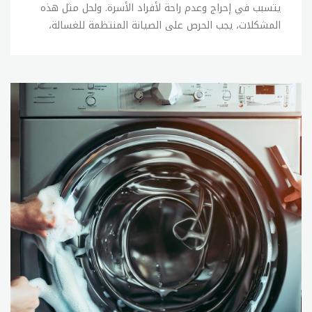
يتسبب في إحراج وعدم راحة لأفراد الأسرة. ولحل مثل هذه
المشكلات، يجب الحرص على الصيانة المنتظمة للغسالة،
كما يجب الحفاظ على العناية بها وعدم التعرض للصدمات
أو الاحتكاكات الزائدة. وفي حالة وجود أي عطل في
الغسالة، يمكن القيام ببعض الإصلاحات البسيطة بنفسك،
ولكن في حالة عدم القدرة على إصلاح المشكلة، يجب
الاتصال ب sitename. الإصلاحات البسيطة التي يمكن
القيام بها بنفسك في حالة وجود أعطال بسيطة في
الغسالة تشمل: 1- فحص خراطيم المياه والتأكد من عدم
وجود تسربات أو تلف فيها. 2- فحص الفلاتر وتنظيفها
بانتظام. 3- فحص وتنظيف جهاز الصرف الصحي. 4- فحص
وتنظيف الأجزاء الداخلية للغسالة. 5- فحص الأسلاك
الكهربائية والتأكد من سلامتها. وفي حالة عدم القدرة
على إصلاح المشكلة بنفسك، يجب الاتصال ب sitename
لإصلاح الأعطال بشكل صحيح ودقيق. ويمكنك الاتصال
بخدمة العملاء للحصول على المساعدة في العثور على خبير
صيانة مؤهل. تصليح غسالات تعتبر صيانة الغسالات من
الخدمات الأساسية التي تقدمها sitename للأفراد