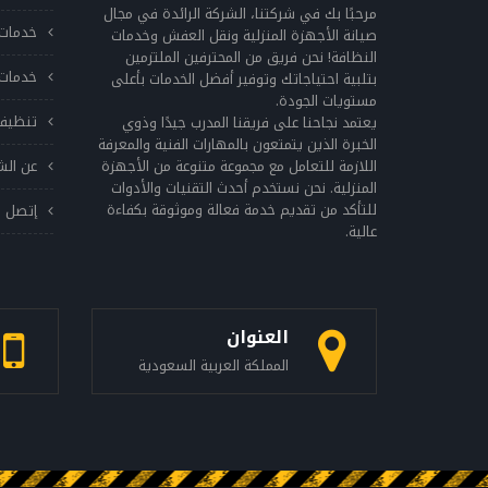
وذلك بالتحقق من الحركة الدورانية للغسالة
مرحبًا بك في شركتنا، الشركة الرائدة في مجال
خدمات 
والتأكد من عدم وجود أي صوت غير طبيعي، كما
صيانة الأجهزة المنزلية ونقل العفش وخدمات
النظافة! نحن فريق من المحترفين الملتزمين
يجب فحص الأجزاء الميكانيكية للتأكد من
خدمات 
بتلبية احتياجاتك وتوفير أفضل الخدمات بأعلى
سلامتها وتشحيمها بشكلٍ منتظم. 6- الاتصال
مستويات الجودة.
بالفني المتخصص: في حال واجهت الغسالة
تنظيف
يعتمد نجاحنا على فريقنا المدرب جيدًا وذوي
مشكلة تتعلق بالأداء أو الصيانة، يجب الاتصال بـ
الخبرة الذين يتمتعون بالمهارات الفنية والمعرفة
اللازمة للتعامل مع مجموعة متنوعة من الأجهزة
عن الش
sitename لإجراء الإصلاحات اللازمة وتوفير الصيانة
المنزلية. نحن نستخدم أحدث التقنيات والأدوات
اللازمة. يجب الاهتمام بالصيانة الدورية للغسالات
للتأكد من تقديم خدمة فعالة وموثوقة بكفاءة
إتصل ب
بوش للحفاظ على أدائها بشكلٍ مثالي، وينبغي
عالية.
تنظيف الغسالة بشكلٍ دوري وفحص الفلاتر
والأنابيب والحزام وتنفيذ الصيانة الدورية والاتصال
بفني متخصص في حال وجود أي مشكلة. بذلك،
يمكن الحفاظ على أداء الغسالة بشكلٍ ممتاز
العنوان
وضمان عمرٍ أطول. رقم صيانة غسالات بوش شركة
المملكة العربية السعودية
بوش تعتبر إحدى الشركات الرائدة في صناعة
الأجهزة المنزلية، وتقدم مجموعة واسعة من
غسالات الملابس المتطورة والعالية الجودة.
ولضمان الحفاظ على أداء الغسالات بشكل صحيح