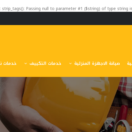
: strip_tags(): Passing null to parameter #1 ($string) of type string 
ية
صيانة الاجهزة المنزلية
خدمات التكييف
خدمات نق