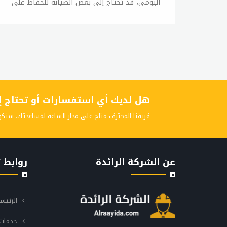
اليومي، قد تحتاج إلى بعض الصيانة للحفاظ على
أدائها الجيد. في هذه المقالة، سوف نلقي نظرة
على كيفية الصيانة الأساسية لغسالات ال جي.
التنظيف الدوري يجب تنظيف غسالة ال جي
بانتظام لتجنب تراكم الأوساخ والرواسب، والتي قد
تؤثر على أدائها العام. يمكن استخدام مسحوق
التنظيف المخصص لغسالات الأطباق لتنظيفها،
كما يمكن استخدام خل أبيض والخليط بالماء ورشه
هل لديك أي استفسارات أو تحتاج إلى
على المكان المتسخ لتنظيفه. التحقق من الأنابيب
والخراطيم يجب التأكد من سلامة الأنابيب
فريقنا المحترف متاح على مدار الساعة لمساعدتك. سنكو
والخراطيم وعدم وجود تسريبات فيها، فإذا كان
هناك تسريب في أي منها، فقد يؤدي ذلك إلى
تلف الجهاز. التحقق من المرشح تحتوي بعض
عن الشركة الرائدة
روابط 
غسالات ال جي على مرشح يجب تنظيفه بانتظام
لتجنب تراكم الأوساخ والرواسب، ويمكن تنظيف
المرشح بسهولة باستخدام الماء الفاتر والصابون.
الرئيس
التحقق من الحزام يجب التحقق من حزام الغسالة
بانتظام للتأكد من سلامته، فإذا كان هناك أي
خدمات 