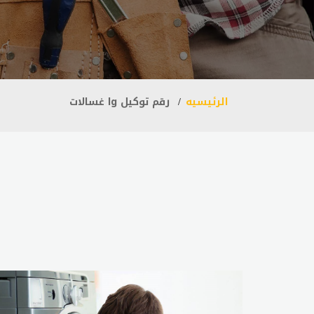
الرئيسيه
رقم توكيل lg غسالات