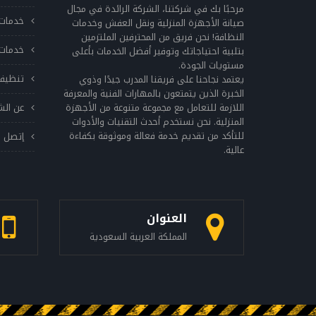
تلف في الحزام، فقد يؤدي ذلك إلى توقف الجهاز
مرحبًا بك في شركتنا، الشركة الرائدة في مجال
خدمات 
عن العمل. التحقق من الدوران يجب التأكد من
صيانة الأجهزة المنزلية ونقل العفش وخدمات
النظافة! نحن فريق من المحترفين الملتزمين
دوران الغسالة بانتظام، فإذا كانت تتحرك بطريقة
خدمات 
بتلبية احتياجاتك وتوفير أفضل الخدمات بأعلى
غير طبيعية، فقد يشير ذلك إلى وجود مشكلة
مستويات الجودة.
في الأنابيب أو الحزام. توخي الحذر عند استخدام
تنظيف
يعتمد نجاحنا على فريقنا المدرب جيدًا وذوي
المواد الكيميائية يجب توخي الحذر عند استخدام
الخبرة الذين يتمتعون بالمهارات الفنية والمعرفة
اللازمة للتعامل مع مجموعة متنوعة من الأجهزة
عن الش
المواد الكيميائية مثل المنظفات والمبيضات
المنزلية. نحن نستخدم أحدث التقنيات والأدوات
وغيرها، وتجنب استخدامها بكميات كبيرة، حيث
للتأكد من تقديم خدمة فعالة وموثوقة بكفاءة
إتصل ب
يمكن أن تتراكم في الأنابيب والخراطيم وتؤثر على
عالية.
أداء الجهاز. تفحص الجهاز بانتظام يجب التحقق
من الجهاز بانتظام للتأكد من سلامته وسلامة
جميع أجزائه، وفي حالة وجود أي تلف في الجهاز
يجب استدعاء فني صيانة مؤهل لإصلاحه. اتباع
العنوان
الإرشادات الصحيحة للاستخدام يجب اتباع
المملكة العربية السعودية
الإرشادات الصحيحة للاستخدام الموجودة في دليل
المستخدم، حيث توجد فيها العديد من النصائح
والإرشادات الهامة للحفاظ على أداء الجهاز الجيد.
يجب الاهتمام بصيانة غسالات ال جي بانتظام