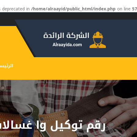
is deprecated in
/home/alraayid/public_html/index.php
on line
57
الرئيس
رقم توكيل lg غسالات