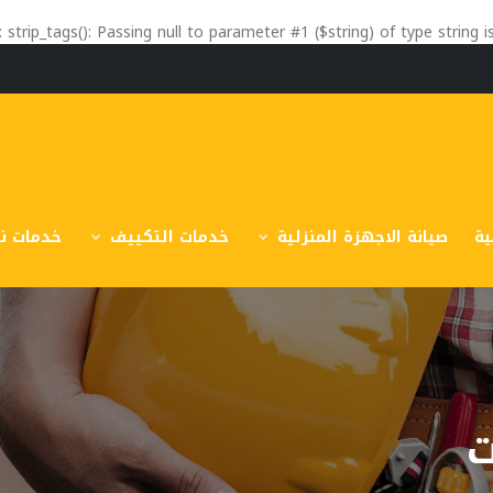
: strip_tags(): Passing null to parameter #1 ($string) of type string 
ية
صيانة الاجهزة المنزلية
خدمات التكييف
خدمات نق