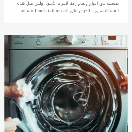
يتسبب في إحراج وعدم راحة لأفراد الأسرة. ولحل مثل هذه
المشكلات، يجب الحرص على الصيانة المنتظمة للغسالة،
كما يجب الحفاظ على العناية بها وعدم التعرض للصدمات
أو الاحتكاكات الزائدة. وفي حالة وجود أي عطل في
الغسالة، يمكن القيام ببعض الإصلاحات البسيطة بنفسك،
ولكن في حالة عدم القدرة على إصلاح المشكلة، يجب
الاتصال ب sitename. الإصلاحات البسيطة التي يمكن
القيام بها بنفسك في حالة وجود أعطال بسيطة في
الغسالة تشمل: 1- فحص خراطيم المياه والتأكد من عدم
وجود تسربات أو تلف فيها. 2- فحص الفلاتر وتنظيفها
بانتظام. 3- فحص وتنظيف جهاز الصرف الصحي. 4- فحص
وتنظيف الأجزاء الداخلية للغسالة. 5- فحص الأسلاك
الكهربائية والتأكد من سلامتها. وفي حالة عدم القدرة
على إصلاح المشكلة بنفسك، يجب الاتصال ب sitename
لإصلاح الأعطال بشكل صحيح ودقيق. ويمكنك الاتصال
بخدمة العملاء للحصول على المساعدة في العثور على خبير
صيانة مؤهل. تصليح غسالات تعتبر صيانة الغسالات من
الخدمات الأساسية التي تقدمها sitename للأفراد