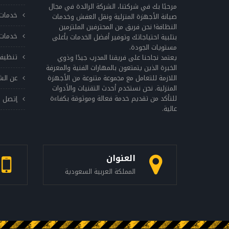
تلف في الحزام، فقد يؤدي ذلك إلى توقف الجهاز
مرحبًا بك في شركتنا، الشركة الرائدة في مجال
خدمات 
عن العمل. التحقق من الدوران يجب التأكد من
صيانة الأجهزة المنزلية ونقل العفش وخدمات
النظافة! نحن فريق من المحترفين الملتزمين
دوران الغسالة بانتظام، فإذا كانت تتحرك بطريقة
خدمات 
بتلبية احتياجاتك وتوفير أفضل الخدمات بأعلى
غير طبيعية، فقد يشير ذلك إلى وجود مشكلة
مستويات الجودة.
في الأنابيب أو الحزام. توخي الحذر عند استخدام
تنظيف
يعتمد نجاحنا على فريقنا المدرب جيدًا وذوي
المواد الكيميائية يجب توخي الحذر عند استخدام
الخبرة الذين يتمتعون بالمهارات الفنية والمعرفة
اللازمة للتعامل مع مجموعة متنوعة من الأجهزة
عن الش
المواد الكيميائية مثل المنظفات والمبيضات
المنزلية. نحن نستخدم أحدث التقنيات والأدوات
وغيرها، وتجنب استخدامها بكميات كبيرة، حيث
للتأكد من تقديم خدمة فعالة وموثوقة بكفاءة
إتصل ب
يمكن أن تتراكم في الأنابيب والخراطيم وتؤثر على
عالية.
أداء الجهاز. تفحص الجهاز بانتظام يجب التحقق
من الجهاز بانتظام للتأكد من سلامته وسلامة
جميع أجزائه، وفي حالة وجود أي تلف في الجهاز
يجب استدعاء فني صيانة مؤهل لإصلاحه. اتباع
العنوان
الإرشادات الصحيحة للاستخدام يجب اتباع
المملكة العربية السعودية
الإرشادات الصحيحة للاستخدام الموجودة في دليل
المستخدم، حيث توجد فيها العديد من النصائح
والإرشادات الهامة للحفاظ على أداء الجهاز الجيد.
يجب الاهتمام بصيانة غسالات ال جي بانتظام