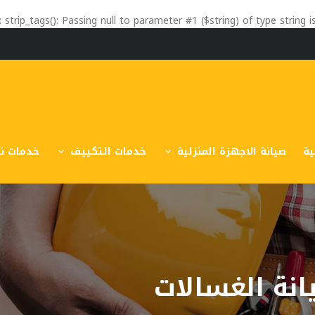
: strip_tags(): Passing null to parameter #1 ($string) of type string 
ية
صيانة الاجهزة المنزلية
خدمات التكييف
خدمات نق
نة الغسالات