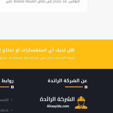
اليومي، قد تحتاج إلى بعض الصيانة للحفاظ على
أدائها الجيد. في هذه المقالة، سوف نلقي نظرة
على كيفية الصيانة الأساسية لغسالات ال جي.
التنظيف الدوري يجب تنظيف غسالة ال جي
بانتظام لتجنب تراكم الأوساخ والرواسب، والتي قد
تؤثر على أدائها العام. يمكن استخدام مسحوق
التنظيف المخصص لغسالات الأطباق لتنظيفها،
كما يمكن استخدام خل أبيض والخليط بالماء ورشه
هل لديك أي استفسارات أو تحتاج إلى
على المكان المتسخ لتنظيفه. التحقق من الأنابيب
والخراطيم يجب التأكد من سلامة الأنابيب
فريقنا المحترف متاح على مدار الساعة لمساعدتك. سنكو
والخراطيم وعدم وجود تسريبات فيها، فإذا كان
هناك تسريب في أي منها، فقد يؤدي ذلك إلى
تلف الجهاز. التحقق من المرشح تحتوي بعض
عن الشركة الرائدة
روابط 
غسالات ال جي على مرشح يجب تنظيفه بانتظام
لتجنب تراكم الأوساخ والرواسب، ويمكن تنظيف
المرشح بسهولة باستخدام الماء الفاتر والصابون.
الرئيس
التحقق من الحزام يجب التحقق من حزام الغسالة
بانتظام للتأكد من سلامته، فإذا كان هناك أي
خدمات 