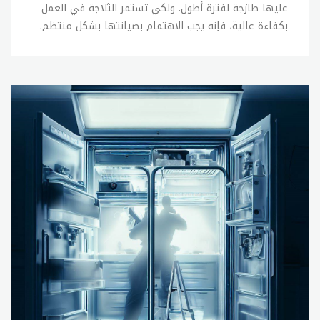
عليها طازجة لفترة أطول. ولكي تستمر الثلاجة في العمل
بكفاءة عالية، فإنه يجب الاهتمام بصيانتها بشكل منتظم.
إليك بعض النصائح الهامة لصيانة ثلاجتك: 1- تنظيف الثلاجة
بانتظام: يجب تنظيف الثلاجة بانتظام بما في ذلك الأرفف
والأدراج والجدران الداخلية والأبواب. يمكن استخدام محلول
ماء وصابون خفيف لتنظيف الثلاجة. يجب تفريغ الثلاجة قبل
تنظيفها، وإزالة جميع الأطعمة والمشروبات قبل البدء في
التنظيف. 2- فحص الختمات: تحتاج الثلاجة إلى ختم جيد
للأبواب لمنع تسرب الهواء الدافئ إلى الداخل. يجب فحص
الختمات بشكل منتظم للتأكد من سلامتها، ويجب تنظيفها
بانتظام باستخدام قطعة قماش مبللة بالماء والصابون. 3-
تنظيف الملفات الخلفية: يجب تنظيف الملفات الخلفية
للثلاجة بانتظام لإزالة الأتربة والشوائب التي تتراكم عليها،
وذلك باستخدام فرشاة أو مكنسة كهربائية. يجب إيقاف
تشغيل الثلاجة وفصلها عن التيار الكهربائي قبل البدء في
تنظيف الملفات الخلفية. 4- فحص درجات الحرارة: يجب تحديد
درجات الحرارة الصحيحة للثلاجة والفريزر والتأكد من أنها
تعمل بشكل صحيح. يمكن استخدام ميزان حرارة لقياس