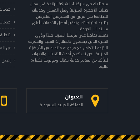
في تنظيف الملفات الخلفية. 4- فحص درجات
مرحبًا بك في شركتنا، الشركة الرائدة في مجال
خدمات 
الحرارة: يجب تحديد درجات الحرارة الصحيحة للثلاجة
صيانة الأجهزة المنزلية ونقل العفش وخدمات
النظافة! نحن فريق من المحترفين الملتزمين
والفريزر والتأكد من أنها تعمل بشكل صحيح. يمكن
خدمات 
بتلبية احتياجاتك وتوفير أفضل الخدمات بأعلى
استخدام ميزان حرارة لقياس درجات الحرارة داخل
مستويات الجودة.
الثلاجة والفريزر. 5- تنظيف الفريزر: يجب تنظيف
تنظيف
يعتمد نجاحنا على فريقنا المدرب جيدًا وذوي
الفريزر بانتظام لإزالة الثلج والجليد الذي يتراكم
الخبرة الذين يتمتعون بالمهارات الفنية والمعرفة
اللازمة للتعامل مع مجموعة متنوعة من الأجهزة
عن الش
عليه. يمكن استخدام مجفف الشعر للمساعدة في
المنزلية. نحن نستخدم أحدث التقنيات والأدوات
إزالة الثلج والجليد. 6- فحص المكونات الداخلية:
للتأكد من تقديم خدمة فعالة وموثوقة بكفاءة
إتصل ب
يجب فحص المكونات الداخلية للثلاجة بانتظام،
عالية.
مثل مروحة التبريد والمصابيح الداخلية، للتأكد من
أنها تعمل بشكل صحيح. 7- تغيير فلتر المياه: إذا
كانت ثلاجتك تحتوي على مرشح للمياه، فيجب
تغييره بانتظام للحفاظ على نوعية المياه
العنوان
المستخدمة في الثلاجة. تحتاج الثلاجة إلى صيانة
المملكة العربية السعودية
منتظمة للحفاظ على أدائها الأمثل وتمديد
عمرها الافتراضي. يجب اتباع النصائح المذكورة
أعلاه بشكل منتظم للحفاظ على ثلاجتك في حالة
ممتازة. هناك بعض النصائح الأخرى التي يمكن أن