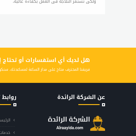
ولكي تستمر الثلاجة في العمل بكفاءة عالية،
فإنه يجب الاهتمام بصيانتها بشكل منتظم. إليك
بعض النصائح الهامة لصيانة ثلاجتك: 1- تنظيف
الثلاجة بانتظام: يجب تنظيف الثلاجة بانتظام بما
في ذلك الأرفف والأدراج والجدران الداخلية
والأبواب. يمكن استخدام محلول ماء وصابون
خفيف لتنظيف الثلاجة. يجب تفريغ الثلاجة قبل
تنظيفها، وإزالة جميع الأطعمة والمشروبات قبل
هل لديك أي استفسارات أو تحتاج إلى
البدء في التنظيف. 2- فحص الختمات: تحتاج
الثلاجة إلى ختم جيد للأبواب لمنع تسرب الهواء
فريقنا المحترف متاح على مدار الساعة لمساعدتك. سنكو
الدافئ إلى الداخل. يجب فحص الختمات بشكل
منتظم للتأكد من سلامتها، ويجب تنظيفها
بانتظام باستخدام قطعة قماش مبللة بالماء
عن الشركة الرائدة
روابط 
والصابون. 3- تنظيف الملفات الخلفية: يجب تنظيف
الملفات الخلفية للثلاجة بانتظام لإزالة الأتربة
والشوائب التي تتراكم عليها، وذلك باستخدام
الرئيس
فرشاة أو مكنسة كهربائية. يجب إيقاف تشغيل
الثلاجة وفصلها عن التيار الكهربائي قبل البدء
خدمات 