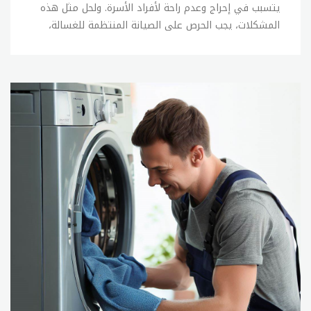
يتسبب في إحراج وعدم راحة لأفراد الأسرة. ولحل مثل هذه
المشكلات، يجب الحرص على الصيانة المنتظمة للغسالة،
كما يجب الحفاظ على العناية بها وعدم التعرض للصدمات
أو الاحتكاكات الزائدة. وفي حالة وجود أي عطل في
الغسالة، يمكن القيام ببعض الإصلاحات البسيطة بنفسك،
ولكن في حالة عدم القدرة على إصلاح المشكلة، يجب
الاتصال ب sitename. الإصلاحات البسيطة التي يمكن
القيام بها بنفسك في حالة وجود أعطال بسيطة في
الغسالة تشمل: 1- فحص خراطيم المياه والتأكد من عدم
وجود تسربات أو تلف فيها. 2- فحص الفلاتر وتنظيفها
بانتظام. 3- فحص وتنظيف جهاز الصرف الصحي. 4- فحص
وتنظيف الأجزاء الداخلية للغسالة. 5- فحص الأسلاك
الكهربائية والتأكد من سلامتها. وفي حالة عدم القدرة
على إصلاح المشكلة بنفسك، يجب الاتصال ب sitename
لإصلاح الأعطال بشكل صحيح ودقيق. ويمكنك الاتصال
بخدمة العملاء للحصول على المساعدة في العثور على خبير
صيانة مؤهل. تصليح غسالات تعتبر صيانة الغسالات من
الخدمات الأساسية التي تقدمها sitename للأفراد