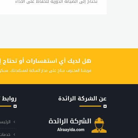
تحتاج إلى الصيانة الدورية للحفاظ على الأداء
الجيد وتجنب حدوث المشاكل. إذا كنت تريد الحفاظ
على غسالة جي إم سي بحالة جيدة، فمن المهم
الاهتمام بصيانتها بانتظام. ويمكن للعديد من
المشاكل الشائعة التي تواجه غسالات جي إم سي
أن تحل بنفسك، ولكن في بعض الحالات، قد تحتاج
إلى الحصول على خدمات صيانة فنية. أولاً وقبل
كل شيء، يجب تنظيف الغسالة بشكلٍ دوري. يجب
هل لديك أي استفسارات أو تحتاج إلى
تنظيف الباب والجزء الداخلي من الغسالة بشكلٍ
دوري باستخدام الماء والصابون اللطيف. كما يجب
فريقنا المحترف متاح على مدار الساعة لمساعدتك. سنكو
تنظيف درج الصابون وفلاتر الماء بانتظام للحفاظ
على أداء الغسالة العالي. ويجب أيضًا التحقق من
الأنابيب والخراطيم الموصلة للماء بانتظام،
عن الشركة الرائدة
روابط 
وتحديثها إذا كانت تشير إلى أي علامات على
التلف أو الشروخ. كما يجب فحص الحزام المطاطي
بانتظام واستبداله إذا كان يبدو متعبًا أو تالفًا.
الرئيس
يجب أيضًا فحص الفلاتر والأنابيب الموصلة للماء
وتنظيفها وتغييرها بشكلٍ دوري، لأن الماء الذي
خدمات 