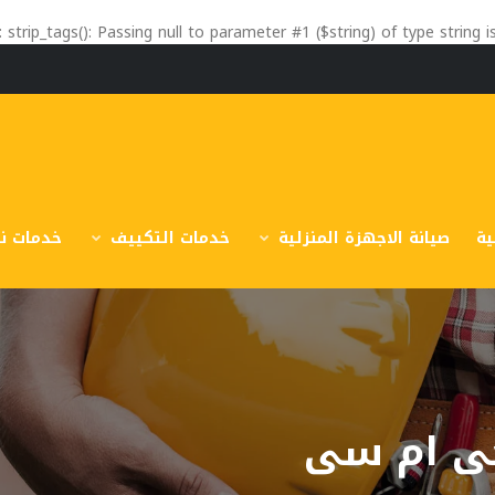
: strip_tags(): Passing null to parameter #1 ($string) of type string 
ية
صيانة الاجهزة المنزلية
خدمات التكييف
خدمات نق
جى ام سى