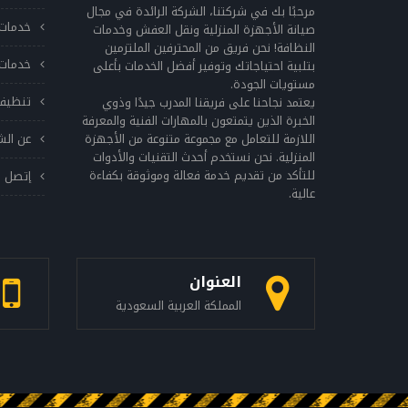
يحتوي على الشوائب والأوساخ قد يؤثر على أداء
مرحبًا بك في شركتنا، الشركة الرائدة في مجال
خدمات 
الغسالة. وإذا كنت تواجه مشكلة مع غسالتك،
صيانة الأجهزة المنزلية ونقل العفش وخدمات
النظافة! نحن فريق من المحترفين الملتزمين
فمن الضروري الاتصال بفني صيانة مؤهل من
خدمات 
بتلبية احتياجاتك وتوفير أفضل الخدمات بأعلى
sitename لإجراء الإصلاحات اللازمة. ويجب الحرص
مستويات الجودة.
على استخدام قطع الغيار الأصلية فقط لتجنب
تنظيف
يعتمد نجاحنا على فريقنا المدرب جيدًا وذوي
التعرض للمشاكل في المستقبل. ويجب أن تتم
الخبرة الذين يتمتعون بالمهارات الفنية والمعرفة
اللازمة للتعامل مع مجموعة متنوعة من الأجهزة
عن الش
صيانة الغسالة بانتظام، وفحصها بشكل دوري
المنزلية. نحن نستخدم أحدث التقنيات والأدوات
لضمان أنها تعمل بشكلٍ صحيح. وعند القيام بأي
للتأكد من تقديم خدمة فعالة وموثوقة بكفاءة
إتصل ب
إصلاحات أو صيانة، يجب اتباع تعليمات الشركة
عالية.
المصنعة بعناية لتجنب التلف الناتج عن الخطأ
البشري. بشكل عام، تحافظ صيانة غسالة جي إم
سي بانتظام على أداء الغسالة العالي، وتحافظ
على عمر الغسالة الطويل. لذلك، يجب تخصيص
العنوان
بعض الوقت للعناية بغسالتك، وذلك بتنظيفها
المملكة العربية السعودية
بشكلٍ دوري وفحصها بانتظام. اعطال غسالة جي
ام سي تواجه غسالات جي إم سي بعض المشاكل
الشائعة التي قد تؤثر على أدائها. وفيما يلي
بعض الأعطال الشائعة في غسالات جي إم سي