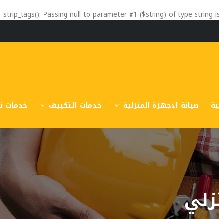
: strip_tags(): Passing null to parameter #1 ($string) of type string 
ية
صيانة الاجهزة المنزلية
خدمات التكييف
خدمات نق
زلي