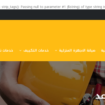
: strip_tags(): Passing null to parameter #1 ($string) of type string 
ية
صيانة الاجهزة المنزلية
خدمات التكييف
خدمات نق
عد