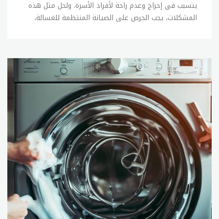
يتسبب في إحراج وعدم راحة لأفراد الأسرة. ولحل مثل هذه
المشكلات، يجب الحرص على الصيانة المنتظمة للغسالة،
كما يجب الحفاظ على العناية بها وعدم التعرض للصدمات
أو الاحتكاكات الزائدة. وفي حالة وجود أي عطل في
الغسالة، يمكن القيام ببعض الإصلاحات البسيطة بنفسك،
ولكن في حالة عدم القدرة على إصلاح المشكلة، يجب
الاتصال ب sitename. الإصلاحات البسيطة التي يمكن
القيام بها بنفسك في حالة وجود أعطال بسيطة في
الغسالة تشمل: 1- فحص خراطيم المياه والتأكد من عدم
وجود تسربات أو تلف فيها. 2- فحص الفلاتر وتنظيفها
بانتظام. 3- فحص وتنظيف جهاز الصرف الصحي. 4- فحص
وتنظيف الأجزاء الداخلية للغسالة. 5- فحص الأسلاك
الكهربائية والتأكد من سلامتها. وفي حالة عدم القدرة
على إصلاح المشكلة بنفسك، يجب الاتصال ب sitename
لإصلاح الأعطال بشكل صحيح ودقيق. ويمكنك الاتصال
بخدمة العملاء للحصول على المساعدة في العثور على خبير
صيانة مؤهل. تصليح غسالات تعتبر صيانة الغسالات من
الخدمات الأساسية التي تقدمها sitename للأفراد