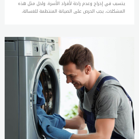
يتسبب في إحراج وعدم راحة لأفراد الأسرة. ولحل مثل هذه
المشكلات، يجب الحرص على الصيانة المنتظمة للغسالة،
كما يجب الحفاظ على العناية بها وعدم التعرض للصدمات
أو الاحتكاكات الزائدة. وفي حالة وجود أي عطل في
الغسالة، يمكن القيام ببعض الإصلاحات البسيطة بنفسك،
ولكن في حالة عدم القدرة على إصلاح المشكلة، يجب
الاتصال ب sitename. الإصلاحات البسيطة التي يمكن
القيام بها بنفسك في حالة وجود أعطال بسيطة في
الغسالة تشمل: 1- فحص خراطيم المياه والتأكد من عدم
وجود تسربات أو تلف فيها. 2- فحص الفلاتر وتنظيفها
بانتظام. 3- فحص وتنظيف جهاز الصرف الصحي. 4- فحص
وتنظيف الأجزاء الداخلية للغسالة. 5- فحص الأسلاك
الكهربائية والتأكد من سلامتها. وفي حالة عدم القدرة
على إصلاح المشكلة بنفسك، يجب الاتصال ب sitename
لإصلاح الأعطال بشكل صحيح ودقيق. ويمكنك الاتصال
بخدمة العملاء للحصول على المساعدة في العثور على خبير
صيانة مؤهل. تصليح غسالات تعتبر صيانة الغسالات من
الخدمات الأساسية التي تقدمها sitename للأفراد