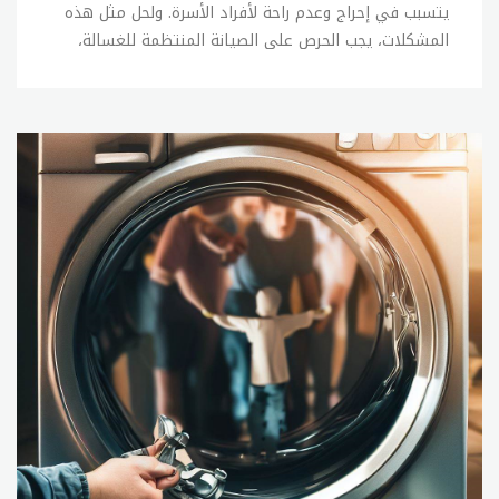
يتسبب في إحراج وعدم راحة لأفراد الأسرة. ولحل مثل هذه
المشكلات، يجب الحرص على الصيانة المنتظمة للغسالة،
كما يجب الحفاظ على العناية بها وعدم التعرض للصدمات
أو الاحتكاكات الزائدة. وفي حالة وجود أي عطل في
الغسالة، يمكن القيام ببعض الإصلاحات البسيطة بنفسك،
ولكن في حالة عدم القدرة على إصلاح المشكلة، يجب
الاتصال ب sitename. الإصلاحات البسيطة التي يمكن
القيام بها بنفسك في حالة وجود أعطال بسيطة في
الغسالة تشمل: 1- فحص خراطيم المياه والتأكد من عدم
وجود تسربات أو تلف فيها. 2- فحص الفلاتر وتنظيفها
بانتظام. 3- فحص وتنظيف جهاز الصرف الصحي. 4- فحص
وتنظيف الأجزاء الداخلية للغسالة. 5- فحص الأسلاك
الكهربائية والتأكد من سلامتها. وفي حالة عدم القدرة
على إصلاح المشكلة بنفسك، يجب الاتصال ب sitename
لإصلاح الأعطال بشكل صحيح ودقيق. ويمكنك الاتصال
بخدمة العملاء للحصول على المساعدة في العثور على خبير
صيانة مؤهل. تصليح غسالات تعتبر صيانة الغسالات من
الخدمات الأساسية التي تقدمها sitename للأفراد