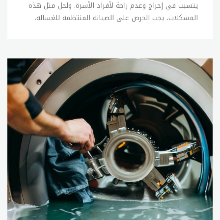
يتسبب في إحراج وعدم راحة لأفراد الأسرة. ولحل مثل هذه
المشكلات، يجب الحرص على الصيانة المنتظمة للغسالة،
كما يجب الحفاظ على العناية بها وعدم التعرض للصدمات
أو الاحتكاكات الزائدة. وفي حالة وجود أي عطل في
الغسالة، يمكن القيام ببعض الإصلاحات البسيطة بنفسك،
ولكن في حالة عدم القدرة على إصلاح المشكلة، يجب
الاتصال ب sitename. الإصلاحات البسيطة التي يمكن
القيام بها بنفسك في حالة وجود أعطال بسيطة في
الغسالة تشمل: 1- فحص خراطيم المياه والتأكد من عدم
وجود تسربات أو تلف فيها. 2- فحص الفلاتر وتنظيفها
بانتظام. 3- فحص وتنظيف جهاز الصرف الصحي. 4- فحص
وتنظيف الأجزاء الداخلية للغسالة. 5- فحص الأسلاك
الكهربائية والتأكد من سلامتها. وفي حالة عدم القدرة
على إصلاح المشكلة بنفسك، يجب الاتصال ب sitename
لإصلاح الأعطال بشكل صحيح ودقيق. ويمكنك الاتصال
بخدمة العملاء للحصول على المساعدة في العثور على خبير
صيانة مؤهل. تصليح غسالات تعتبر صيانة الغسالات من
الخدمات الأساسية التي تقدمها sitename للأفراد