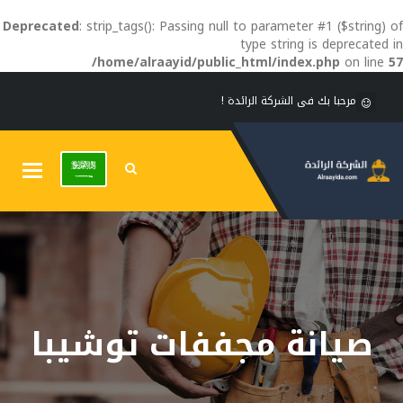
Deprecated
: strip_tags(): Passing null to parameter #1 ($string) of
type string is deprecated in
/home/alraayid/public_html/index.php
on line
57
مرحبا بك فى الشركة الرائدة !
Toggle
gation
صيانة مجففات توشيبا