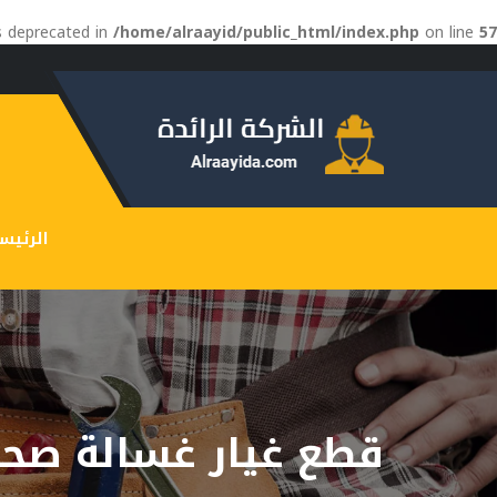
is deprecated in
/home/alraayid/public_html/index.php
on line
57
الرئيس
قطع غيار غسالة صح