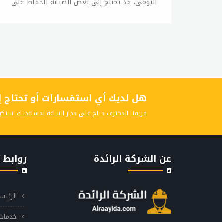
اليومي، قد تحتاج إلى بعض الصيانة للحفاظ على
أدائها الجيد. في هذه المقالة، سوف نلقي نظرة
على كيفية الصيانة الأساسية لغسالات ال جي.
التنظيف الدوري يجب تنظيف غسالة ال جي
بانتظام لتجنب تراكم الأوساخ والرواسب، والتي قد
تؤثر على أدائها العام. يمكن استخدام مسحوق
التنظيف المخصص لغسالات الأطباق لتنظيفها،
كما يمكن استخدام خل أبيض والخليط بالماء ورشه
هل لديك أي استفسارات أو تحتاج إلى
على المكان المتسخ لتنظيفه. التحقق من الأنابيب
والخراطيم يجب التأكد من سلامة الأنابيب
فريقنا المحترف متاح على مدار الساعة لمساعدتك. سنكو
والخراطيم وعدم وجود تسريبات فيها، فإذا كان
هناك تسريب في أي منها، فقد يؤدي ذلك إلى
تلف الجهاز. التحقق من المرشح تحتوي بعض
عن الشركة الرائدة
روابط 
غسالات ال جي على مرشح يجب تنظيفه بانتظام
لتجنب تراكم الأوساخ والرواسب، ويمكن تنظيف
المرشح بسهولة باستخدام الماء الفاتر والصابون.
الرئيس
التحقق من الحزام يجب التحقق من حزام الغسالة
بانتظام للتأكد من سلامته، فإذا كان هناك أي
خدمات 