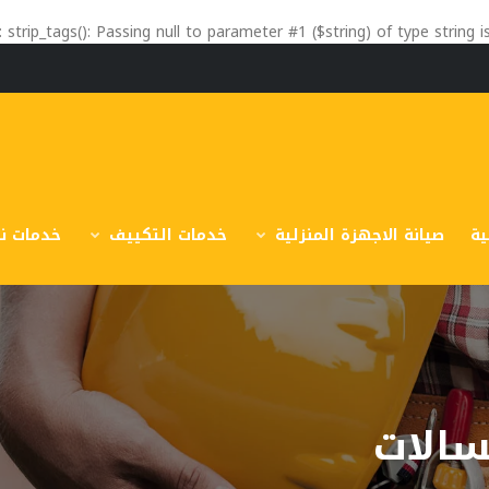
: strip_tags(): Passing null to parameter #1 ($string) of type string 
ية
صيانة الاجهزة المنزلية
خدمات التكييف
خدمات نق
سالات