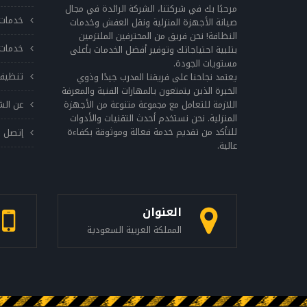
تلف في الحزام، فقد يؤدي ذلك إلى توقف الجهاز
مرحبًا بك في شركتنا، الشركة الرائدة في مجال
خدمات 
عن العمل. التحقق من الدوران يجب التأكد من
صيانة الأجهزة المنزلية ونقل العفش وخدمات
النظافة! نحن فريق من المحترفين الملتزمين
دوران الغسالة بانتظام، فإذا كانت تتحرك بطريقة
خدمات 
بتلبية احتياجاتك وتوفير أفضل الخدمات بأعلى
غير طبيعية، فقد يشير ذلك إلى وجود مشكلة
مستويات الجودة.
في الأنابيب أو الحزام. توخي الحذر عند استخدام
تنظيف
يعتمد نجاحنا على فريقنا المدرب جيدًا وذوي
المواد الكيميائية يجب توخي الحذر عند استخدام
الخبرة الذين يتمتعون بالمهارات الفنية والمعرفة
اللازمة للتعامل مع مجموعة متنوعة من الأجهزة
عن الش
المواد الكيميائية مثل المنظفات والمبيضات
المنزلية. نحن نستخدم أحدث التقنيات والأدوات
وغيرها، وتجنب استخدامها بكميات كبيرة، حيث
للتأكد من تقديم خدمة فعالة وموثوقة بكفاءة
إتصل ب
يمكن أن تتراكم في الأنابيب والخراطيم وتؤثر على
عالية.
أداء الجهاز. تفحص الجهاز بانتظام يجب التحقق
من الجهاز بانتظام للتأكد من سلامته وسلامة
جميع أجزائه، وفي حالة وجود أي تلف في الجهاز
يجب استدعاء فني صيانة مؤهل لإصلاحه. اتباع
العنوان
الإرشادات الصحيحة للاستخدام يجب اتباع
المملكة العربية السعودية
الإرشادات الصحيحة للاستخدام الموجودة في دليل
المستخدم، حيث توجد فيها العديد من النصائح
والإرشادات الهامة للحفاظ على أداء الجهاز الجيد.
يجب الاهتمام بصيانة غسالات ال جي بانتظام