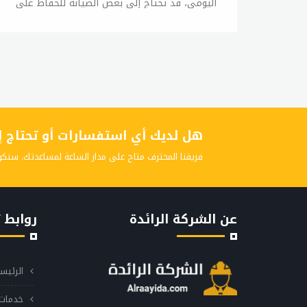
اليومي، قد تحتاج إلى بعض الصيانة للحفاظ على
أدائها الجيد. في هذه المقالة، سوف نلقي نظرة
على كيفية الصيانة الأساسية لغسالات ال جي.
التنظيف الدوري يجب تنظيف غسالة ال جي
بانتظام لتجنب تراكم الأوساخ والرواسب، والتي قد
تؤثر على أدائها العام. يمكن استخدام مسحوق
التنظيف المخصص لغسالات الأطباق لتنظيفها،
كما يمكن استخدام خل أبيض والخليط بالماء ورشه
هل لديك أي استفسارات أو تحتاج إلى
على المكان المتسخ لتنظيفه. التحقق من الأنابيب
والخراطيم يجب التأكد من سلامة الأنابيب
فريقنا المحترف متاح على مدار الساعة لمساعدتك. سنكو
والخراطيم وعدم وجود تسريبات فيها، فإذا كان
هناك تسريب في أي منها، فقد يؤدي ذلك إلى
تلف الجهاز. التحقق من المرشح تحتوي بعض
عن الشركة الرائدة
روابط 
غسالات ال جي على مرشح يجب تنظيفه بانتظام
لتجنب تراكم الأوساخ والرواسب، ويمكن تنظيف
المرشح بسهولة باستخدام الماء الفاتر والصابون.
الرئيس
التحقق من الحزام يجب التحقق من حزام الغسالة
بانتظام للتأكد من سلامته، فإذا كان هناك أي
خدمات 