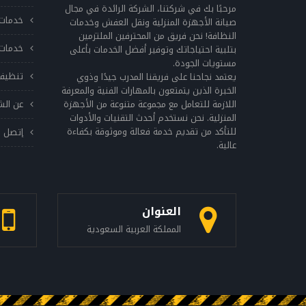
تلف في الحزام، فقد يؤدي ذلك إلى توقف الجهاز
مرحبًا بك في شركتنا، الشركة الرائدة في مجال
خدمات 
عن العمل. التحقق من الدوران يجب التأكد من
صيانة الأجهزة المنزلية ونقل العفش وخدمات
النظافة! نحن فريق من المحترفين الملتزمين
دوران الغسالة بانتظام، فإذا كانت تتحرك بطريقة
خدمات 
بتلبية احتياجاتك وتوفير أفضل الخدمات بأعلى
غير طبيعية، فقد يشير ذلك إلى وجود مشكلة
مستويات الجودة.
في الأنابيب أو الحزام. توخي الحذر عند استخدام
تنظيف
يعتمد نجاحنا على فريقنا المدرب جيدًا وذوي
المواد الكيميائية يجب توخي الحذر عند استخدام
الخبرة الذين يتمتعون بالمهارات الفنية والمعرفة
اللازمة للتعامل مع مجموعة متنوعة من الأجهزة
عن الش
المواد الكيميائية مثل المنظفات والمبيضات
المنزلية. نحن نستخدم أحدث التقنيات والأدوات
وغيرها، وتجنب استخدامها بكميات كبيرة، حيث
للتأكد من تقديم خدمة فعالة وموثوقة بكفاءة
إتصل ب
يمكن أن تتراكم في الأنابيب والخراطيم وتؤثر على
عالية.
أداء الجهاز. تفحص الجهاز بانتظام يجب التحقق
من الجهاز بانتظام للتأكد من سلامته وسلامة
جميع أجزائه، وفي حالة وجود أي تلف في الجهاز
يجب استدعاء فني صيانة مؤهل لإصلاحه. اتباع
العنوان
الإرشادات الصحيحة للاستخدام يجب اتباع
المملكة العربية السعودية
الإرشادات الصحيحة للاستخدام الموجودة في دليل
المستخدم، حيث توجد فيها العديد من النصائح
والإرشادات الهامة للحفاظ على أداء الجهاز الجيد.
يجب الاهتمام بصيانة غسالات ال جي بانتظام