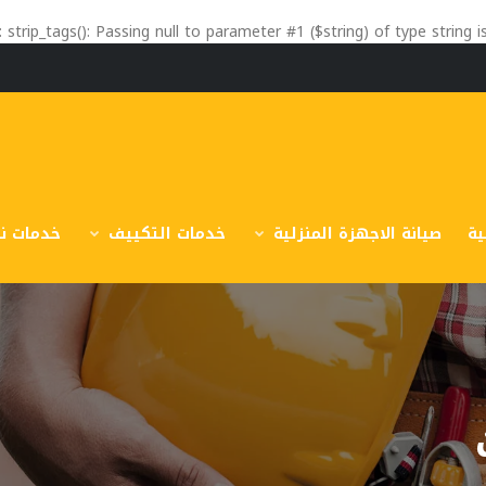
: strip_tags(): Passing null to parameter #1 ($string) of type string 
ية
صيانة الاجهزة المنزلية
خدمات التكييف
خدمات نق